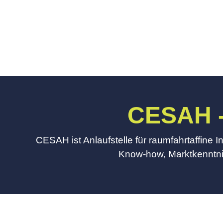
© ESA–P. Carril
CESAH -
CESAH ist Anlaufstelle für raumfahrtaffine
Know-how, Marktkenntni