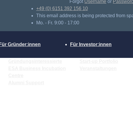
Forgot
Username
or
Passwor
+49 (0) 6151 392 156 10
This email address is being protected from sp
Mo. - Fr. 9:00 - 17:00
Für Gründer:innen
Für Investor:innen
Gründungsinteressierte
Start-up Portfolio
ESA Business Incubation
Veranstaltungen
Centre
Alumni Support