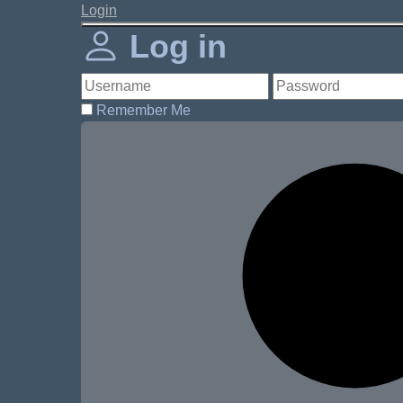
Login
Log in
Remember Me