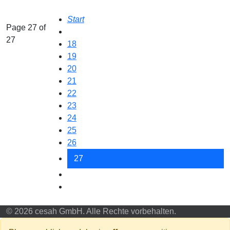
Start
Page 27 of
27
18
19
20
21
22
23
24
25
26
27
© 2026 cesah GmbH. Alle Rechte vorbehalten.